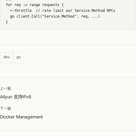
for req := range requests {

  <-throttle  // rate limit our Service.Method RPCs

  go client.Call("Service.Method", req, ...)

dev
go
上一篇
Aliyun 支持IPv6
下一篇
Docker Management