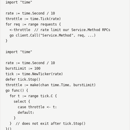
import "time"

rate := time.Second / 10

throttle := time.Tick(rate)

for req := range requests {

  <-throttle  // rate limit our Service.Method RPCs

  go client.Call("Service.Method", req, ...)

}

import "time"

rate := time.Second / 10

burstLimit := 100

tick := time.NewTicker(rate)

defer tick.Stop()

throttle := make(chan time.Time, burstLimit)

go func() {

  for t := range tick.C {

    select {

      case throttle <- t:

      default:

    }

  }  // does not exit after tick.Stop()

}()
