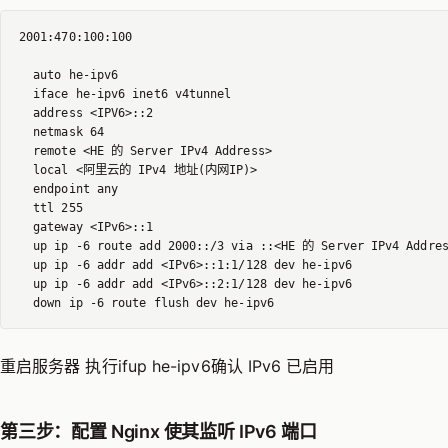
2001:470:100:100

  auto he-ipv6

  iface he-ipv6 inet6 v4tunnel

  address <IPV6>::2

  netmask 64

  remote <HE 的 Server IPv4 Address>

  local <阿里云的 IPv4 地址(内网IP)>

  endpoint any

  ttl 255

  gateway <IPv6>::1

  up ip -6 route add 2000::/3 via ::<HE 的 Server IPv4 Addres
  up ip -6 addr add <IPv6>::1:1/128 dev he-ipv6

  up ip -6 addr add <IPv6>::2:1/128 dev he-ipv6

重启服务器 执行ifup he-ipv6确认 IPv6 已启用
第三步：配置 Nginx 使其监听 IPv6 端口